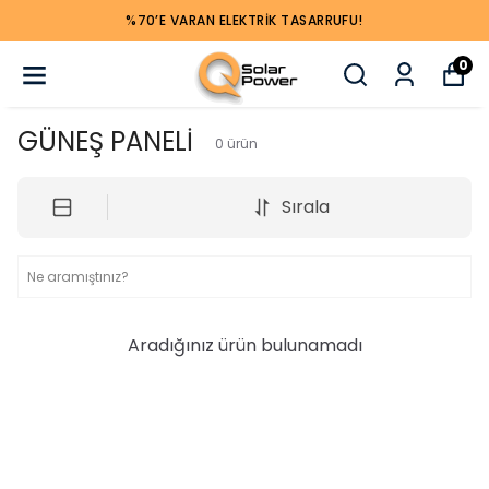
%70’E VARAN ELEKTRIK TASARRUFU!
0
GÜNEŞ PANELİ
0
ürün
Sırala
Aradığınız ürün bulunamadı