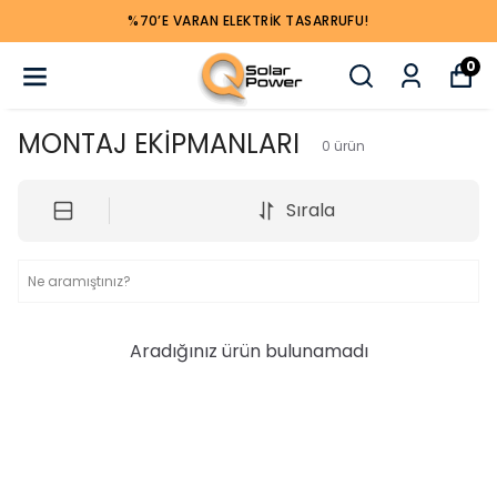
%70’E VARAN ELEKTRIK TASARRUFU!
0
MONTAJ EKİPMANLARI
0
ürün
Sırala
Aradığınız ürün bulunamadı