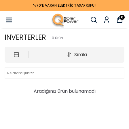
%70’E VARAN ELEKTRIK TASARRUFU!
0
INVERTERLER
0
ürün
Sırala
Aradığınız ürün bulunamadı